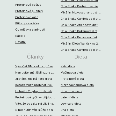
Chia Shake Low carb dieta na 8 týdnů (280 jídel)
Proteinové pečivo
Chia Shake Proteinová dieta na 8 týdnů (280 jídel)
Proteinové pudinky
MixSlim Nízkosacharidová dieta na 4 týdny (150 porcí)
Proteinové kaše
Chia Shake Cambridge dieta na 1 týden (35 jídel)
Přílohy a omáčky
Chia Shake Atkinsova dieta na 4 týdny (140 jídel)
Čokolády a sladkosti
Chia Shake Dukanova dieta na 8 týdnů (280 jídel)
Nápoje
Chia Shake Ketonová dieta na 4 týdny (140 jídel)
Ostatní
MixSlim Dietní balíček na 2 týdny (70 porcí)
Chia Shake Cambridge dieta na 2 týdny (70 jídel)
Články
Dieta
Výpočet BMI online: průvodce pro trenéry, sportovce a všechny, kdo dbají o zdraví
Keto dieta
Nemusíte znát BMI vzorec, abyste si spočítali, jak je na tom vaše váha
Mačingová dieta
Zjistěte, zda má keto dieta rizika, a pokud ano, jaká to jsou
Proteinová dieta
Ketóza může probíhat i ve vašem těle. Poradíme, co musíte jíst
Nízkosacharidová dieta
Hubněte 2 týdny zcela zdarma. S jídlem na každý den od KetoMixu
Dukanova dieta
Proteinové tyčinky přijdou vhod při dietě, i při sportu
Jaterní dieta
Víte, že obezita má vliv i na vaši psychickou stránku? Jaké to jsou
Low carb dieta
S hubnutím vám může pomoci také odborník. Jak?
Dna dieta