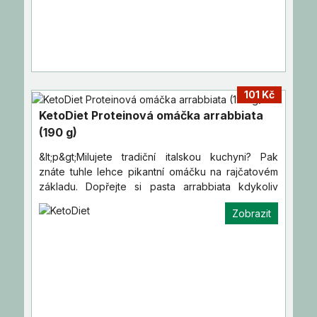
101 Kč
KetoDiet Proteinová omáčka arrabbiata
(190 g)
&lt;p&gt;Milujete tradiční italskou kuchyni? Pak
znáte tuhle lehce pikantní omáčku na rajčatovém
základu. Dopřejte si pasta arrabbiata kdykoliv
během diety.&lt…
Zobrazit