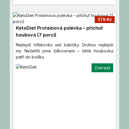
379 Kč
KetoDiet Proteinová polévka – příchuť
houbová (7 porcí)
Nejlepší hříbkovku umí babičky. Druhou nejlepší
my. Nešetřili jsme bílkovinami – tahle houbovka
patří do košíku.
Zobrazit