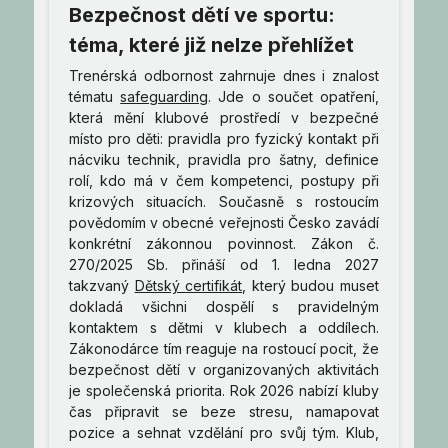
Bezpečnost dětí ve sportu:
téma, které již nelze přehlížet
Trenérská odbornost zahrnuje dnes i znalost
tématu
safeguarding
. Jde o součet opatření,
která mění klubové prostředí v bezpečné
místo pro děti: pravidla pro fyzický kontakt při
nácviku technik, pravidla pro šatny, definice
rolí, kdo má v čem kompetenci, postupy při
krizových situacích. Současně s rostoucím
povědomím v obecné veřejnosti Česko zavádí
konkrétní zákonnou povinnost. Zákon č.
270/2025 Sb. přináší od 1. ledna 2027
takzvaný
Dětský certifikát
, který budou muset
dokladá všichni dospělí s pravidelným
kontaktem s dětmi v klubech a oddílech.
Zákonodárce tím reaguje na rostoucí pocit, že
bezpečnost dětí v organizovaných aktivitách
je společenská priorita. Rok 2026 nabízí kluby
čas připravit se beze stresu, namapovat
pozice a sehnat vzdělání pro svůj tým. Klub,