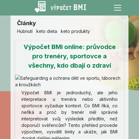
Články
Hubnutí
keto dieta
keto produkty
Výpočet BMI online: průvodce
pro trenéry, sportovce a
všechny, kdo dbají o zdraví
Výpočet BMI je jednoduchý, ale jeho
interpretace u trenéra nebo aktivního
sportovce vyžaduje kontext. Co BMI říká, co
neříká a proč by trenér měl správně
interpretovat svůj výsledek předtím, než
doporučí svěřencům? Tento přehled provede
výpočtem, vysvětlí limity a ukáže, jak BMI
doplnit dalšími měřeními.