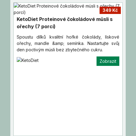
349 Kč
KetoDiet Proteinové čokoládové müsli s
ořechy (7 porcí)
Spoustu dílků kvalitní hořké čokolády, lískové
ořechy, mandle &amp; semínka. Nastartujte svůj
den poctivým müsli bez zbytečného cukru.
Zobrazit