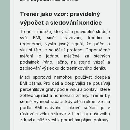
Trenér jako vzor: pravidelný
výpočet a sledování kondice
Trenér mládeže, který sám pravidelně sleduje
svůj BMI, směr stravování, kondici a
regeneraci, vysílá jasný signál, že péče o
vlastní tělo je součástí profese. Doporučené
měření je jednou měsíčně za stejných
podmínek (ráno, lačno, na stejné váze) a
zapisování výsledku do tréninkového deníku.
Mladí sportovci nemohou používat dospělá
BMI pásma. Pro děti a dospívající se používají
percentilové grafy podle věku a pohlaví, které
zohledňují růst a hormonální změny. Trenér by
se měl vyhnout situaci, kdy dítěti řekne, že má
podle BMI nadváhu. Takové sdělení je v
růstovém věku rizikové z hlediska duševního
zdraví a může vést k poruchám příjmu potravy.