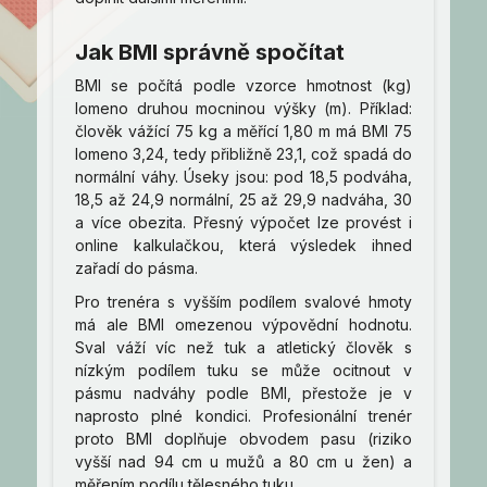
Jak BMI správně spočítat
BMI se počítá podle vzorce hmotnost (kg)
lomeno druhou mocninou výšky (m). Příklad:
člověk vážící 75 kg a měřící 1,80 m má BMI 75
lomeno 3,24, tedy přibližně 23,1, což spadá do
normální váhy. Úseky jsou: pod 18,5 podváha,
18,5 až 24,9 normální, 25 až 29,9 nadváha, 30
a více obezita. Přesný výpočet lze provést i
online kalkulačkou, která výsledek ihned
zařadí do pásma.
Pro trenéra s vyšším podílem svalové hmoty
má ale BMI omezenou výpovědní hodnotu.
Sval váží víc než tuk a atletický člověk s
nízkým podílem tuku se může ocitnout v
pásmu nadváhy podle BMI, přestože je v
naprosto plné kondici. Profesionální trenér
proto BMI doplňuje obvodem pasu (riziko
vyšší nad 94 cm u mužů a 80 cm u žen) a
měřením podílu tělesného tuku.