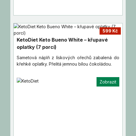
599 Kč
KetoDiet Keto Bueno White – křupavé
oplatky (7 porcí)
Sametová náplň z lískových ořechů zabalená do
křehké oplatky. Přelitá jemnou bílou čokoládou.
Zobrazit