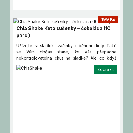
199 Kč
Chia Shake Keto sušenky – čokoláda (10
porcí)
Užívejte si sladké svačinky i během diety Také
se Vám občas stane, že Vás přepadne
nekontrolovatelná chuť na sladké? Ale co když
zrovna pracujete na své…
Zobrazit