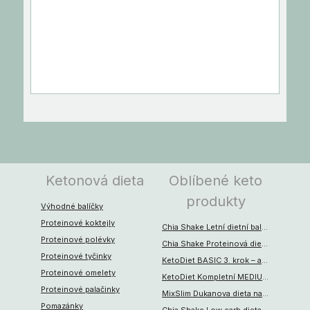
Ketonová dieta
Oblíbené keto
produkty
Výhodné balíčky
Proteinové koktejly
Chia Shake Letní dietní balíček (50 jídel)
Proteinové polévky
Chia Shake Proteinová dieta na 1 týden (35 jídel)
Proteinové tyčinky
KetoDiet BASIC 3. krok – aktivní životní styl
Proteinové omelety
KetoDiet Kompletní MEDIUM keto dieta na 9 týdnů (1. + 2. + 3. krok)
Proteinové palačinky
MixSlim Dukanova dieta na 1 týden (35 porcí)
Pomazánky