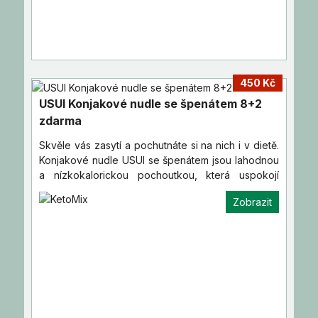
450 Kč
USUI Konjakové nudle se špenátem 8+2
zdarma
Skvěle vás zasytí a pochutnáte si na nich i v dietě.
Konjakové nudle USUI se špenátem jsou lahodnou
a nízkokalorickou pochoutkou, která uspokojí
vaše chutě a…
Zobrazit