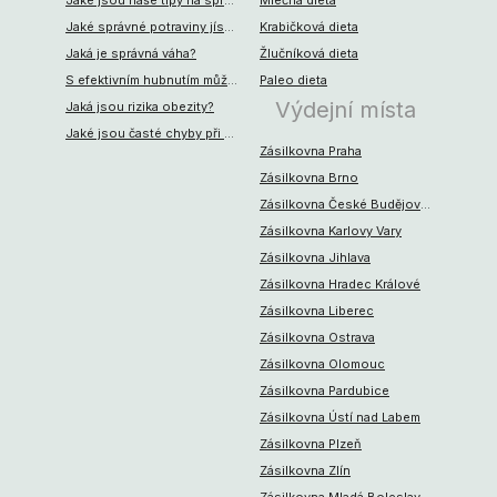
Jaké jsou naše tipy na správné hubnutí?
Mléčná dieta
Jaké správné potraviny jíst při hubnutí?
Krabičková dieta
Jaká je správná váha?
Žlučníková dieta
S efektivním hubnutím může pomoci spalovač tuků
Paleo dieta
Výdejní místa
Jaká jsou rizika obezity?
Jaké jsou časté chyby při hubnutí?
Zásilkovna Praha
Zásilkovna Brno
Zásilkovna České Budějovice
Zásilkovna Karlovy Vary
Zásilkovna Jihlava
Zásilkovna Hradec Králové
Zásilkovna Liberec
Zásilkovna Ostrava
Zásilkovna Olomouc
Zásilkovna Pardubice
Zásilkovna Ústí nad Labem
Zásilkovna Plzeň
Zásilkovna Zlín