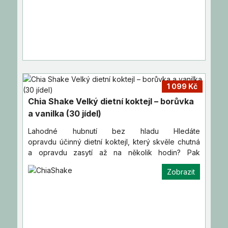
1 099 Kč
Chia Shake Velký dietní koktejl – borůvka
a vanilka (30 jídel)
Lahodné hubnutí bez hladu Hledáte
opravdu účinný dietní koktejl, který skvěle chutná
a opravdu zasytí až na několik hodin? Pak
vyzkoušejte náš dietní nápoj…
Zobrazit