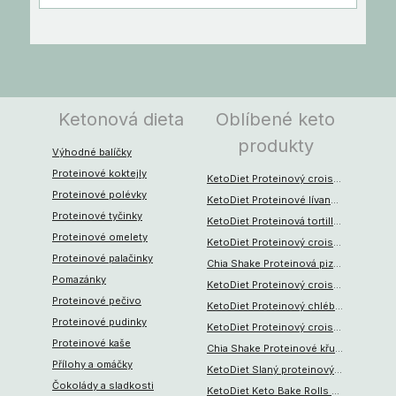
Ketonová dieta
Oblíbené keto
produkty
Výhodné balíčky
Proteinové koktejly
KetoDiet Proteinový croissant s čokoládovou náplní (1 ks – 1 porce)
Proteinové polévky
KetoDiet Proteinové lívance a vafle – příchuť vanilka (525 g)
Proteinové tyčinky
KetoDiet Proteinová tortilla (6 ks)
Proteinové omelety
KetoDiet Proteinový croissant s pistáciovou náplní (1ks – 1 porce)
Proteinové palačinky
Chia Shake Proteinová pizza (10 jídel)
Pomazánky
KetoDiet Proteinový croissant – double choco (1 ks – 1 porce)
Proteinové pečivo
KetoDiet Proteinový chléb – tmavý (7 porcí)
Proteinové pudinky
KetoDiet Proteinový croissant s pudinkovou náplní (1 ks – 1 porce)
Proteinové kaše
Chia Shake Proteinové křupky 150g
Přílohy a omáčky
KetoDiet Slaný proteinový croissant – cereální (1 ks – 1 porce)
Čokolády a sladkosti
KetoDiet Keto Bake Rolls s parmezánem (50 g)