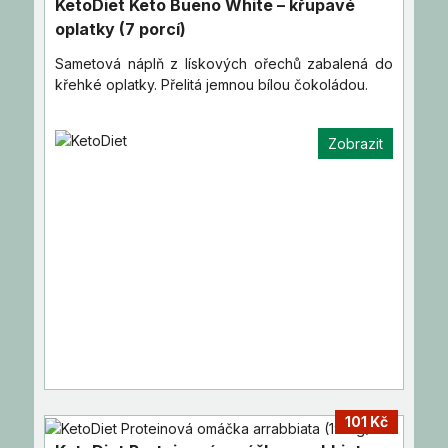
KetoDiet Keto Bueno White – křupavé
oplatky (7 porcí)
Sametová náplň z lískových ořechů zabalená do
křehké oplatky. Přelitá jemnou bílou čokoládou.
Zobrazit
101 Kč