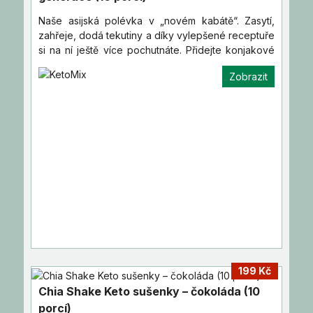
Naše asijská polévka v „novém kabátě“. Zasytí,
zahřeje, dodá tekutiny a díky vylepšené receptuře
si na ní ještě více pochutnáte. Přidejte konjakové
nudle,…
Zobrazit
199 Kč
Chia Shake Keto sušenky – čokoláda (10
porcí)