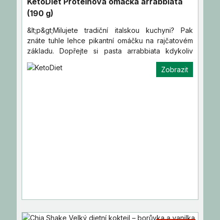
KetoDiet Proteinová omáčka arrabbiata
(190 g)
&lt;p&gt;Milujete tradiční italskou kuchyni? Pak
znáte tuhle lehce pikantní omáčku na rajčatovém
základu. Dopřejte si pasta arrabbiata kdykoliv
během diety.&lt…
Zobrazit