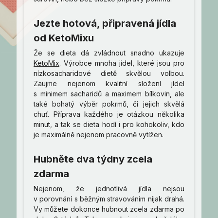
Jezte hotová, připravená jídla
od KetoMixu
Že se dieta dá zvládnout snadno ukazuje
KetoMix
. Výrobce mnoha jídel, které jsou pro
nízkosacharidové dietě skvělou volbou.
Zaujme nejenom kvalitní složení jídel
s minimem sacharidů a maximem bílkovin, ale
také bohatý výběr pokrmů, či jejich skvělá
chuť. Příprava každého je otázkou několika
minut, a tak se dieta hodí i pro kohokoliv, kdo
je maximálně nejenom pracovně vytížen.
Hubněte dva týdny zcela
zdarma
Nejenom, že jednotlivá jídla nejsou
v porovnání s běžným stravováním nijak drahá.
Vy můžete dokonce hubnout zcela zdarma po