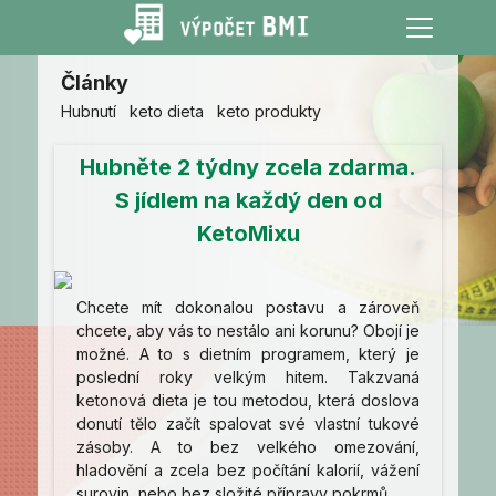
Články
Hubnutí
keto dieta
keto produkty
Hubněte 2 týdny zcela zdarma.
S jídlem na každý den od
KetoMixu
Chcete mít dokonalou postavu a zároveň
chcete, aby vás to nestálo ani korunu? Obojí je
možné. A to s dietním programem, který je
poslední roky velkým hitem. Takzvaná
ketonová dieta je tou metodou, která doslova
donutí tělo začít spalovat své vlastní tukové
zásoby. A to bez velkého omezování,
hladovění a zcela bez počítání kalorií, vážení
surovin, nebo bez složité přípravy pokrmů.