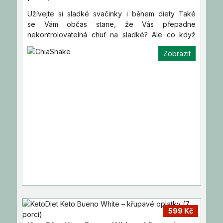
Užívejte si sladké svačinky i během diety Také
se Vám občas stane, že Vás přepadne
nekontrolovatelná chuť na sladké? Ale co když
zrovna pracujete na své…
Zobrazit
599 Kč