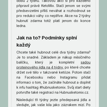
dobu 2 týdnů. Takovou akci si pro každého
připravil právě KetoMix. Stačí jenom se svými
předsevzetími příliš neváhat a rozhodnout se
pro redukci váhy co nejdříve. Akce na 2 týdny
hubnutí zdarma totiž platí jenom do konce
ledna.
Jak na to? Podmínky splní
každý
Chcete také hubnout celé dva týdny zdarma?
Je to snadné. Základem je nákup měsíčného
balíčku, který je kompletní
sadou
proteinového jídla na 4 týdny
, po které chcete
držet své tělo v takzvané ketóze. Potom stačí
na Facebooku nebo Instagramu přidat
informaci o tom, že začínáte hubnout a doplnit
k infu hashtag #hubnusketomix. Svůj start diety
potvrďte také registrací na Hubnusketomix.cz.
Následující tři týdny jezte předepsaná jídla a
sledujte, jak vaše kila jako zázrakem mizí. Po