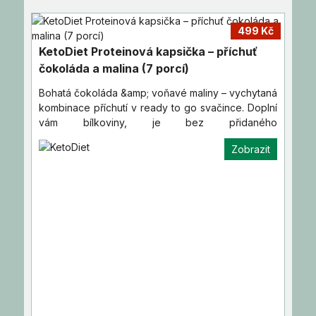
499 Kč
KetoDiet Proteinová kapsička – příchuť
čokoláda a malina (7 porcí)
Bohatá čokoláda &amp; voňavé maliny – vychytaná
kombinace příchutí v ready to go svačince. Doplní
vám bílkoviny, je bez přidaného
cukru.&nbsp;Přibalte ji na…
Zobrazit