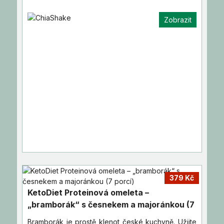
Zobrazit
379 Kč
KetoDiet Proteinová omeleta –
„bramborák“ s česnekem a majoránkou (7
porcí)
Bramborák je prostě klenot české kuchyně. Užijte