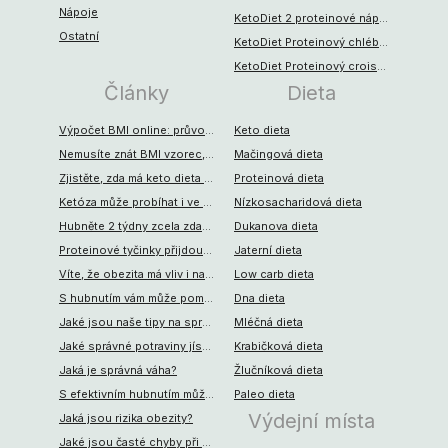
Nápoje
KetoDiet 2 proteinové nápoje + balení croissantů
Ostatní
KetoDiet Proteinový chléb – s mrkví (250 g)
KetoDiet Proteinový croissant – máslová příchuť (2 ks – 1 porce)
Články
Dieta
Výpočet BMI online: průvodce pro trenéry, sportovce a všechny, kdo dbají o zdraví
Keto dieta
Nemusíte znát BMI vzorec, abyste si spočítali, jak je na tom vaše váha
Mačingová dieta
Zjistěte, zda má keto dieta rizika, a pokud ano, jaká to jsou
Proteinová dieta
Ketóza může probíhat i ve vašem těle. Poradíme, co musíte jíst
Nízkosacharidová dieta
Hubněte 2 týdny zcela zdarma. S jídlem na každý den od KetoMixu
Dukanova dieta
Proteinové tyčinky přijdou vhod při dietě, i při sportu
Jaterní dieta
Víte, že obezita má vliv i na vaši psychickou stránku? Jaké to jsou
Low carb dieta
S hubnutím vám může pomoci také odborník. Jak?
Dna dieta
Jaké jsou naše tipy na správné hubnutí?
Mléčná dieta
Jaké správné potraviny jíst při hubnutí?
Krabičková dieta
Jaká je správná váha?
Žlučníková dieta
S efektivním hubnutím může pomoci spalovač tuků
Paleo dieta
Výdejní místa
Jaká jsou rizika obezity?
Jaké jsou časté chyby při hubnutí?