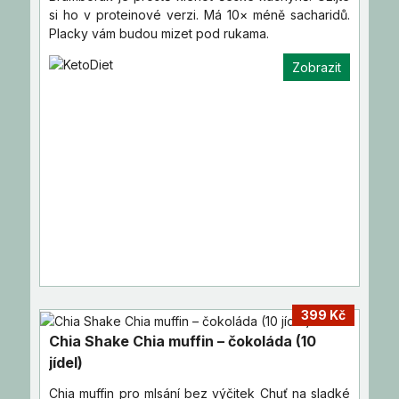
si ho v proteinové verzi. Má 10× méně sacharidů.
Placky vám budou mizet pod rukama.
Zobrazit
399 Kč
Chia Shake Chia muffin – čokoláda (10
jídel)
Chia muffin pro mlsání bez výčitek Chuť na sladké