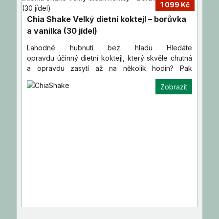
1 099 Kč
Chia Shake Velký dietní koktejl – borůvka
a vanilka (30 jídel)
Lahodné hubnutí bez hladu Hledáte
opravdu účinný dietní koktejl, který skvěle chutná
a opravdu zasytí až na několik hodin? Pak
vyzkoušejte náš dietní nápoj…
Zobrazit