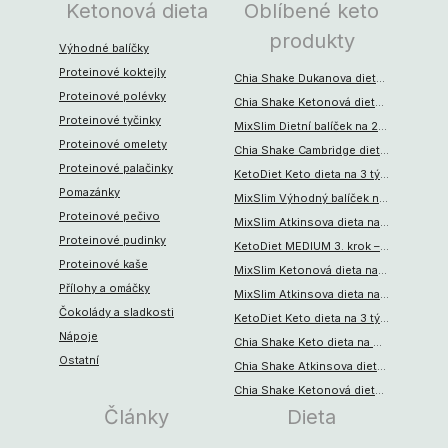
Ketonová dieta
Oblíbené keto
produkty
Výhodné balíčky
Proteinové koktejly
Chia Shake Dukanova dieta na 8 týdnů (280 jídel)
Proteinové polévky
Chia Shake Ketonová dieta na 4 týdny (140 jídel)
Proteinové tyčinky
MixSlim Dietní balíček na 2 týdny (70 porcí)
Proteinové omelety
Chia Shake Cambridge dieta na 2 týdny (70 jídel)
Proteinové palačinky
KetoDiet Keto dieta na 3 týdny – MEDIUM 1. krok
Pomazánky
MixSlim Výhodný balíček na 2 týdny (65 porcí)
Proteinové pečivo
MixSlim Atkinsova dieta na 4 týdny (150 porcí)
Proteinové pudinky
KetoDiet MEDIUM 3. krok – aktivní životní styl
Proteinové kaše
MixSlim Ketonová dieta na 1 týden (35 porcí)
Přílohy a omáčky
MixSlim Atkinsova dieta na 8 týdnů (290 porcí)
Čokolády a sladkosti
KetoDiet Keto dieta na 3 týdny – MEDIUM 2. krok
Nápoje
Chia Shake Keto dieta na 8 týdnů (280 jídel)
Ostatní
Chia Shake Atkinsova dieta na 8 týdnů (280 jídel)
Chia Shake Ketonová dieta na 1 týden (35 jídel)
Články
Dieta