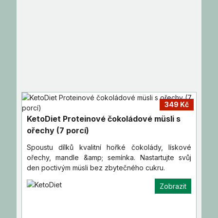
349 Kč
KetoDiet Proteinové čokoládové müsli s
ořechy (7 porcí)
Spoustu dílků kvalitní hořké čokolády, lískové
ořechy, mandle &amp; semínka. Nastartujte svůj
den poctivým müsli bez zbytečného cukru.
Zobrazit