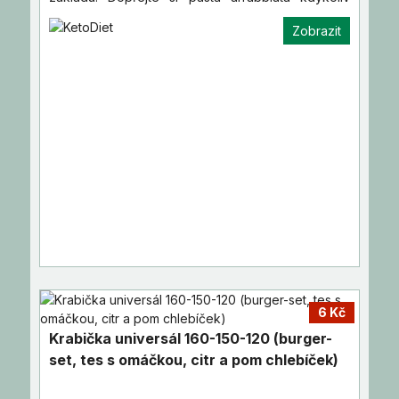
během diety.&lt…
Zobrazit
6 Kč
Krabička universál 160-150-120 (burger-
set, tes s omáčkou, citr a pom chlebíček)