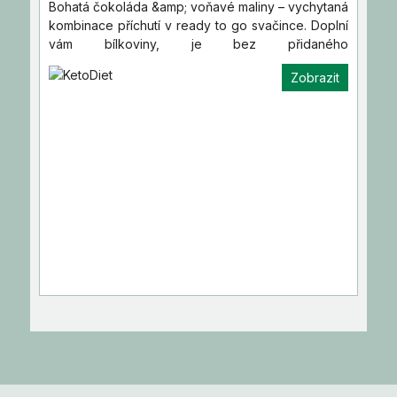
Bohatá čokoláda &amp; voňavé maliny – vychytaná
kombinace příchutí v ready to go svačince. Doplní
vám bílkoviny, je bez přidaného
cukru.&nbsp;Přibalte ji na…
Zobrazit