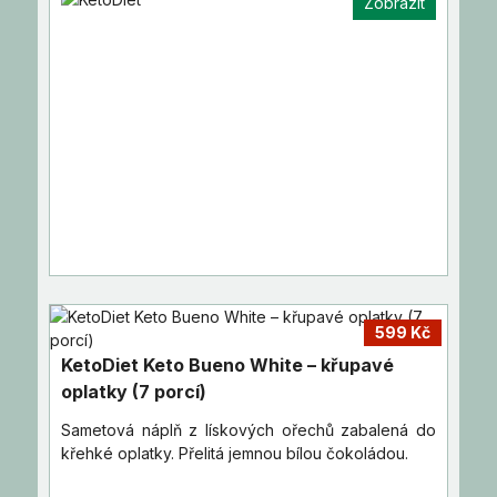
Zobrazit
599 Kč
KetoDiet Keto Bueno White – křupavé
oplatky (7 porcí)
Sametová náplň z lískových ořechů zabalená do
křehké oplatky. Přelitá jemnou bílou čokoládou.