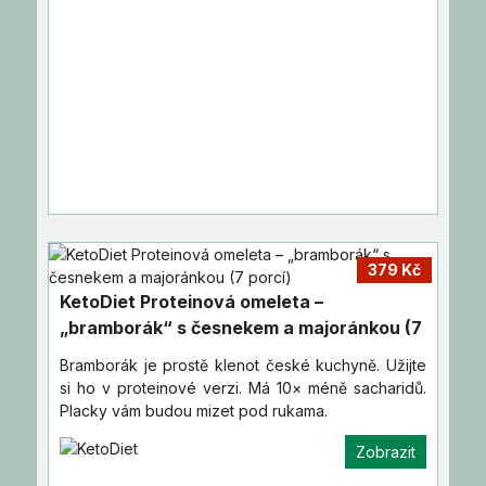
379 Kč
KetoDiet Proteinová omeleta –
„bramborák“ s česnekem a majoránkou (7
porcí)
Bramborák je prostě klenot české kuchyně. Užijte
si ho v proteinové verzi. Má 10× méně sacharidů.
Placky vám budou mizet pod rukama.
Zobrazit