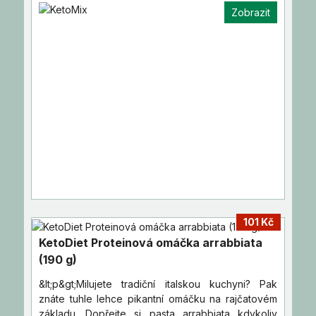
vaše chutě a…
Zobrazit
101 Kč
KetoDiet Proteinová omáčka arrabbiata
(190 g)
&lt;p&gt;Milujete tradiční italskou kuchyni? Pak
znáte tuhle lehce pikantní omáčku na rajčatovém
základu. Dopřejte si pasta arrabbiata kdykoliv