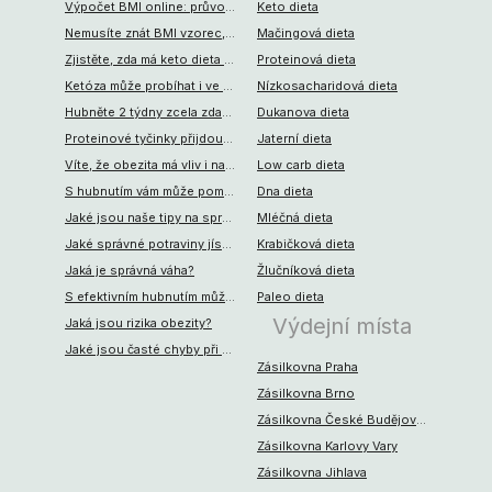
Výpočet BMI online: průvodce pro trenéry, sportovce a všechny, kdo dbají o zdraví
Keto dieta
Nemusíte znát BMI vzorec, abyste si spočítali, jak je na tom vaše váha
Mačingová dieta
Zjistěte, zda má keto dieta rizika, a pokud ano, jaká to jsou
Proteinová dieta
Ketóza může probíhat i ve vašem těle. Poradíme, co musíte jíst
Nízkosacharidová dieta
Hubněte 2 týdny zcela zdarma. S jídlem na každý den od KetoMixu
Dukanova dieta
Proteinové tyčinky přijdou vhod při dietě, i při sportu
Jaterní dieta
Víte, že obezita má vliv i na vaši psychickou stránku? Jaké to jsou
Low carb dieta
S hubnutím vám může pomoci také odborník. Jak?
Dna dieta
Jaké jsou naše tipy na správné hubnutí?
Mléčná dieta
Jaké správné potraviny jíst při hubnutí?
Krabičková dieta
Jaká je správná váha?
Žlučníková dieta
S efektivním hubnutím může pomoci spalovač tuků
Paleo dieta
Výdejní místa
Jaká jsou rizika obezity?
Jaké jsou časté chyby při hubnutí?
Zásilkovna Praha
Zásilkovna Brno
Zásilkovna České Budějovice
Zásilkovna Karlovy Vary
Zásilkovna Jihlava