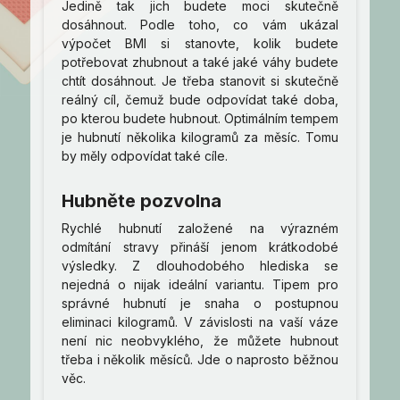
Jedině tak jich budete moci skutečně
dosáhnout. Podle toho, co vám ukázal
výpočet BMI si stanovte, kolik budete
potřebovat zhubnout a také jaké váhy budete
chtít dosáhnout. Je třeba stanovit si skutečně
reálný cíl, čemuž bude odpovídat také doba,
po kterou budete hubnout. Optimálním tempem
je hubnutí několika kilogramů za měsíc. Tomu
by měly odpovídat také cíle.
Hubněte pozvolna
Rychlé hubnutí založené na výrazném
odmítání stravy přináší jenom krátkodobé
výsledky. Z dlouhodobého hlediska se
nejedná o nijak ideální variantu. Tipem pro
správné hubnutí je snaha o postupnou
eliminaci kilogramů. V závislosti na vaší váze
není nic neobvyklého, že můžete hubnout
třeba i několik měsíců. Jde o naprosto běžnou
věc.